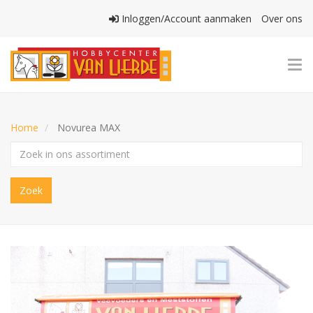
Overslaan
Inloggen/Account aanmaken
Over ons
en
Gebruikersmenu
naar
de
Nav
inhoud
wis
gaan
Home
Novurea MAX
Zoek